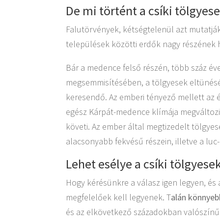
De mi történt a csíki tölgyes
Falutörvények, kétségtelenül azt mutatjá
települések közötti erdők nagy részének hű
Bár a medence felső részén, több száz év
megsemmisítésében, a tölgyesek eltünés
keresendő. Az emberi tényező mellett az é
egész Kárpát-medence klímája megváltozik
követi. Az ember által megtizedelt tölgy
alacsonyabb fekvésű részein, illetve a l
Lehet esélye a csíki tölgyese
Hogy kérésünkre a válasz igen legyen, és 
megfelelőek kell legyenek. T
alán könnyebb
és az elkövetkező századokban valószínű