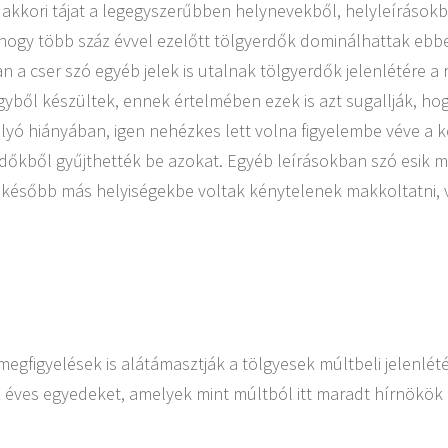
akkori tájat a legegyszerűbben helynevekből, helyleírásokb
 hogy több száz évvel ezelőtt tölgyerdők dominálhattak ebb
 a cser szó egyéb jelek is utalnak tölgyerdők jelenlétére a 
ből készültek, ennek értelmében ezek is azt sugallják, hogy
olyó hiányában, igen nehézkes lett volna figyelembe véve a 
rdőkből gyűjthették be azokat. Egyéb leírásokban szó esik ma
ogy később más helyiségekbe voltak kénytelenek makkoltatni,
megfigyelések is alátámasztják a tölgyesek múltbeli jelenlét
záz éves egyedeket, amelyek mint múltból itt maradt hírnökö