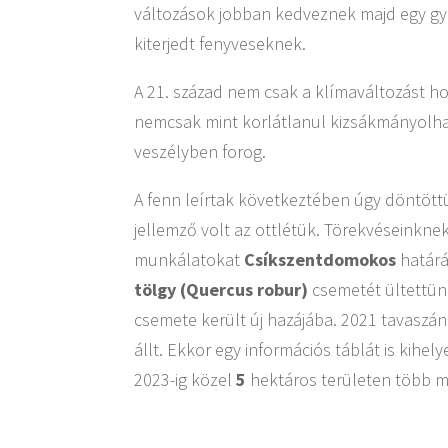
változások jobban kedveznek majd egy gy
kiterjedt fenyveseknek.
A 21. század nem csak a klímaváltozást h
nemcsak mint korlátlanul kizsákmányolhat
veszélyben forog.
A fenn leírtak következtében úgy döntöttü
jellemző volt az ottlétük. Törekvéseinkne
munkálatokat
Csíkszentdomokos
határá
tölgy (Quercus robur)
csemetét ültettün
csemete került új hazájába. 2021 tavaszá
állt. Ekkor egy információs táblát is kihel
2023-ig közel
5
hektáros területen több 