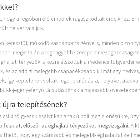
ekkel?
k, hogy a régióban élő emberek ragaszkodtak erdeikhez. Enne
lt helyét találjuk.
en keresztül, működő vashámor faigénye is, minden bizonnya
ében, mégis talán a legnagyobb szerepe a mezőgazdasági t
ghajlati tényezők is közrejátszottak a medence tölgyerdeine
, és az addigi melegebb csapadékosabb klímát egy nedves, d
esek, így képtelenek voltak regenerálódásra, helyüket átad
uc-bükk-jegenyefenyő társulásoknak a magasabb övezetekben
k újra telepítésének?
a csíki tölgyesek esélyt kapjanak újbóli megjelenésükre, úgy
 feladat, először az éghajlati tényezőket megvizsgálni
. A k
síthető, hogy egy szárazabb és melegebb éghajlattal kell 