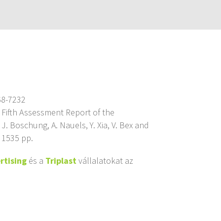
68-7232
 Fifth Assessment Report of the
 J. Boschung, A. Nauels, Y. Xia, V. Bex and
 1535 pp.
rtising
és a
Triplast
vállalatokat az