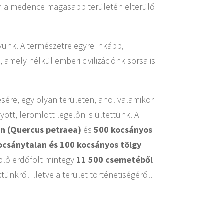
an a medence magasabb területén elterülő
yunk. A természetre egyre inkább,
mely nélkül emberi civilizációnk sorsa is
sére, egy olyan területen, ahol valamikor
ott, leromlott legelőn is ültettünk. A
an (Quercus petraea)
és
500 kocsányos
ocsánytalan és 100 kocsányos tölgy
plő erdőfolt mintegy
11 500 csemetéből
tünkről illetve a terület történetiségéről.