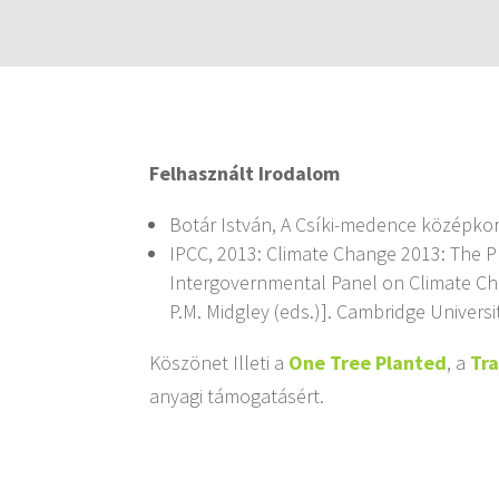
Felhasznált Irodalom
Botár István, A Csíki-medence középkori
IPCC, 2013: Climate Change 2013: The Ph
Intergovernmental Panel on Climate Change
P.M. Midgley (eds.)]. Cambridge Univer
Köszönet Illeti a
One Tree Planted
, a
Tr
anyagi támogatásért.