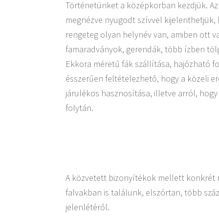
Történetünket a középkorban kezdjük. Az 
megnézve nyugodt szívvel kijelenthetjük,
rengeteg olyan helynév van, amiben ott van
famaradványok, gerendák, több ízben tölgy
Ekkora méretű fák szállítása, hajózható f
ésszerűen feltételezhető, hogy a közeli e
járulékos hasznosítása, illetve arról, h
folytán.
A közvetett bizonyítékok mellett konkrét 
falvakban is találunk, elszórtan, több s
jelenlétéről.