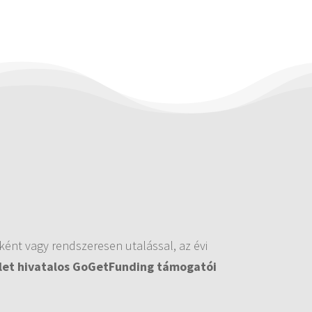
ént vagy rendszeresen utalással, az évi
et hivatalos GoGetFunding támogatói