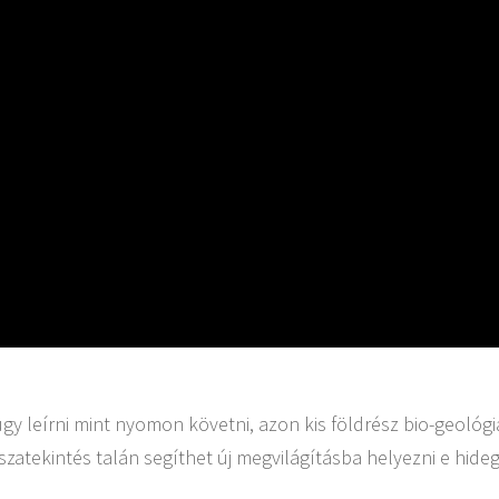
gy leírni mint nyomon követni, azon kis földrész bio-geológi
atekintés talán segíthet új megvilágításba helyezni e hideg, 