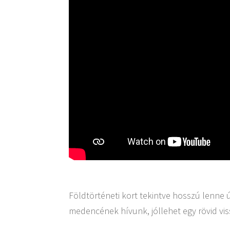
Földtörténeti kort tekintve hosszú lenne ú
medencének hívunk, jóllehet egy rövid vissz