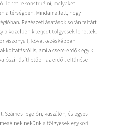
ól lehet rekonstruálni, melyeket
en a térségben. Mindamellett, hogy
régióban. Régészeti ásatások során feltárt
 a közelben kiterjedt tölgyesek lehettek.
kor viszonyait, következésképpen
kkoltatásról is, ami a csere-erdők egyik
 valószínűsíthetően az erdők eltűnése
ét. Számos legelőn, kaszálón, és egyes
k mesélnek nekünk a tölgyesek egykori