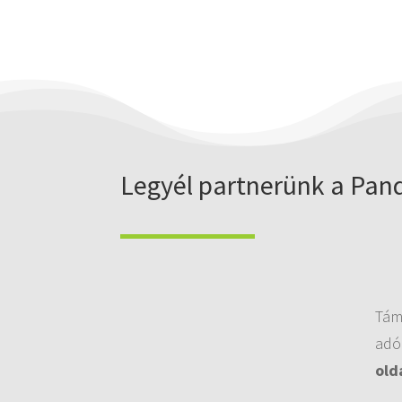
Legyél partnerünk a Pan
Tám
adó
old