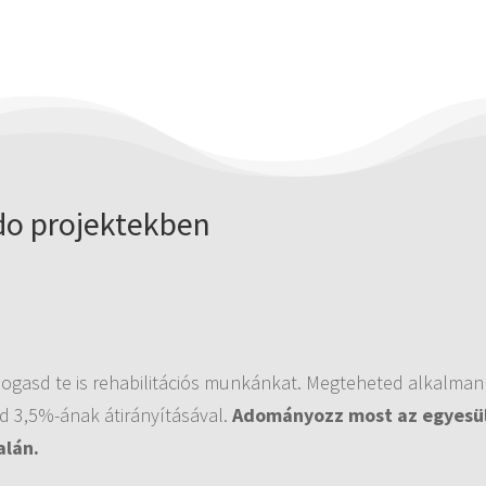
do projektekben
ogasd te is rehabilitációs munkánkat. Megteheted alkalmank
d 3,5%-ának átirányításával.
Adományozz most az egyesül
alán.