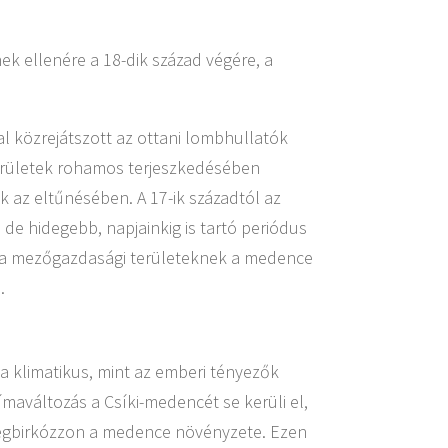
k ellenére a 18-dik század végére, a
l közrejátszott az ottani lombhullatók
erületek rohamos terjeszkedésében
k az eltűnésében. A 17-ik századtól az
e hidegebb, napjainkig is tartó periódus
va a mezőgazdasági területeknek a medence
.
 a klimatikus, mint az emberi tényezők
límaváltozás a Csíki-medencét se kerüli el,
megbirkózzon a medence növényzete. Ezen