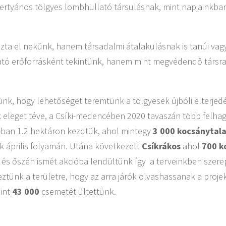
ertyános tölgyes lombhullató társulásnak, mint napjainkb
ozta el nekünk, hanem társadalmi átalakulásnak is tanúi vag
ó erőforrásként tekintünk, hanem mint megvédendő társra, a
nk, hogy lehetőséget teremtünk a tölgyesek újbóli elterjedé
k eleget téve, a Csíki-medencében 2020 tavaszán több felhagy
ban 1.2 hektáron kezdtük, ahol mintegy
3 000 kocsánytal
k április folyamán. Utána következett
Csíkrákos
ahol
700 k
n és őszén ismét akcióba lendültünk így a terveinkben szere
yeztünk a területre, hogy az arra járók olvashassanak a projek
mint
43 000
csemetét ültettünk.