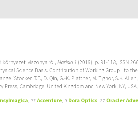
 környezeti viszonyairól,
Marisia 1
(2019), p. 91-118, ISSN 26
ysical Science Basis. Contribution of Working Group I to the
 [Stocker, T.F., D. Qin, G.-K. Plattner, M. Tignor, S.K. Allen,
sity Press, Cambridge, United Kingdom and New York, NY, USA,
ansylmagica
, az
Accenture
, a
Dora Optics
, az
Oracler Adve