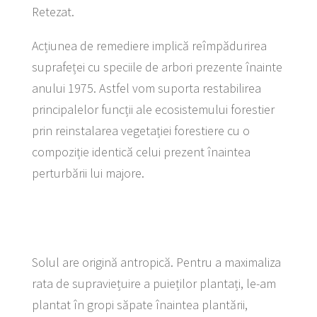
Retezat.
Acțiunea de remediere implică reîmpădurirea
suprafeței cu speciile de arbori prezente înainte
anului 1975. Astfel vom suporta restabilirea
principalelor funcții ale ecosistemului forestier
prin reinstalarea vegetației forestiere cu o
compoziție identică celui prezent înaintea
perturbării lui majore.
Solul are origină antropică. Pentru a maximaliza
rata de supraviețuire a puieților plantați, le-am
plantat în gropi săpate înaintea plantării,