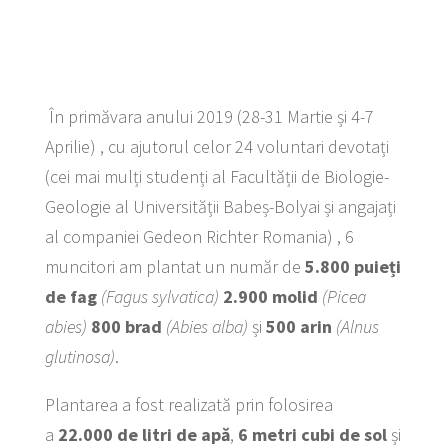
În primăvara anului 2019 (28-31 Martie și 4-7
Aprilie) , cu ajutorul celor 24 voluntari devotați
(cei mai mulți studenți al Facultății de Biologie-
Geologie al Universității Babeș-Bolyai și angajați
al companiei Gedeon Richter Romania) , 6
muncitori am plantat un număr de
5.800 puieți
de fag
(Fagus sylvatica)
2.900 molid
(Picea
abies)
8
00
brad
(Abies alba)
și
500 arin
(Alnus
glutinosa)
.
Plantarea a fost realizată prin folosirea
a
22.000 de litri de apă
,
6 metri cubi de sol
și