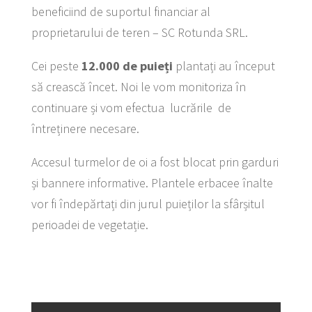
beneficiind de suportul financiar al
proprietarului de teren – SC Rotunda SRL.
Cei peste
12.000 de puieți
plantați au început
să crească încet. Noi le vom monitoriza în
continuare și vom efectua lucrările de
întreținere necesare.
Accesul turmelor de oi a fost blocat prin garduri
și bannere informative. Plantele erbacee înalte
vor fi îndepărtați din jurul puieților la sfârșitul
perioadei de vegetație.