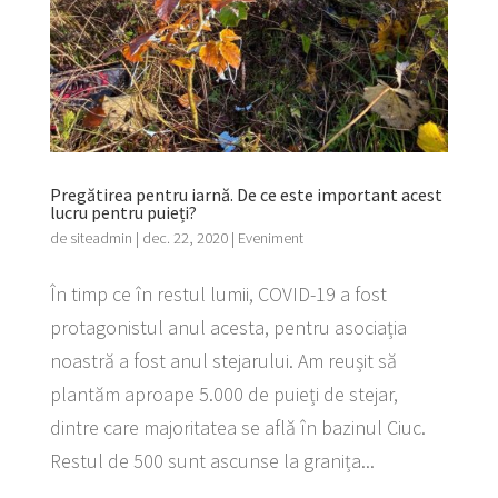
Pregătirea pentru iarnă. De ce este important acest
lucru pentru puieți?
de
siteadmin
|
dec. 22, 2020
|
Eveniment
În timp ce în restul lumii, COVID-19 a fost
protagonistul anul acesta, pentru asociația
noastră a fost anul stejarului. Am reușit să
plantăm aproape 5.000 de puieți de stejar,
dintre care majoritatea se află în bazinul Ciuc.
Restul de 500 sunt ascunse la granița...